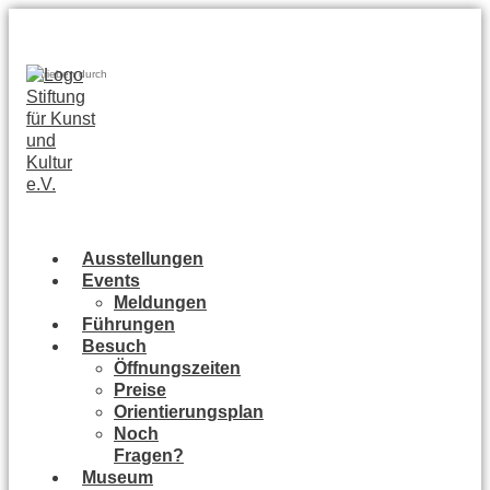
Zum
Inhalt
springen
Betrieben durch
Ausstellungen
Events
Meldungen
Führungen
Besuch
Öffnungszeiten
Preise
Orientierungsplan
Noch
Fragen?
Museum