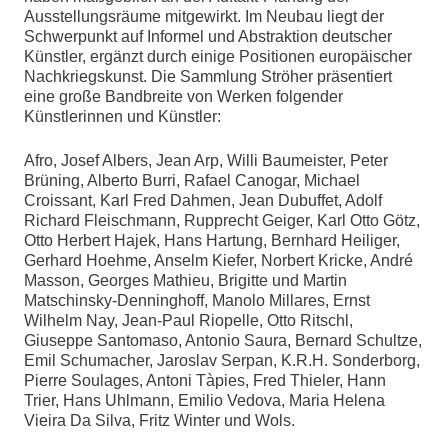
Ausstellungsräume mitgewirkt. Im Neubau liegt der
Schwerpunkt auf Informel und Abstraktion deutscher
Künstler, ergänzt durch einige Positionen europäischer
Nachkriegskunst. Die Sammlung Ströher präsentiert
eine große Bandbreite von Werken folgender
Künstlerinnen und Künstler:
Afro, Josef Albers, Jean Arp, Willi Baumeister, Peter
Brüning, Alberto Burri, Rafael Canogar, Michael
Croissant, Karl Fred Dahmen, Jean Dubuffet, Adolf
Richard Fleischmann, Rupprecht Geiger, Karl Otto Götz,
Otto Herbert Hajek, Hans Hartung, Bernhard Heiliger,
Gerhard Hoehme, Anselm Kiefer, Norbert Kricke, André
Masson, Georges Mathieu, Brigitte und Martin
Matschinsky-Denninghoff, Manolo Millares, Ernst
Wilhelm Nay, Jean-Paul Riopelle, Otto Ritschl,
Giuseppe Santomaso, Antonio Saura, Bernard Schultze,
Emil Schumacher, Jaroslav Serpan, K.R.H. Sonderborg,
Pierre Soulages, Antoni Tàpies, Fred Thieler, Hann
Trier, Hans Uhlmann, Emilio Vedova, Maria Helena
Vieira Da Silva, Fritz Winter und Wols.