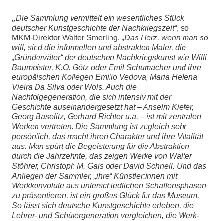
„
Die Sammlung vermittelt ein wesentliches Stück
deutscher Kunstgeschichte der Nachkriegszeit“
, so
MKM-Direktor Walter Smerling.
„Das Herz, wenn man so
will, sind die informellen und abstrakten Maler, die
„Gründerväter“ der deutschen Nachkriegskunst wie Willi
Baumeister, K.O. Götz oder Emil Schumacher und ihre
europäischen Kollegen Emilio Vedova, Maria Helena
Vieira Da Silva oder Wols. Auch die
Nachfolgegeneration, die sich intensiv mit der
Geschichte auseinandergesetzt hat – Anselm Kiefer,
Georg Baselitz, Gerhard Richter u.a. – ist mit zentralen
Werken vertreten. Die Sammlung ist zugleich sehr
persönlich, das macht ihren Charakter und ihre Vitalität
aus. Man spürt die Begeisterung für die Abstraktion
durch die Jahrzehnte, das zeigen Werke von Walter
Stöhrer, Christoph M. Gais oder David Schnell. Und das
Anliegen der Sammler, „ihre“ Künstler:innen mit
Werkkonvolute aus unterschiedlichen Schaffensphasen
zu präsentieren, ist ein großes Glück für das Museum.
So lässt sich deutsche Kunstgeschichte erleben, die
Lehrer- und Schülergeneration vergleichen, die Werk-