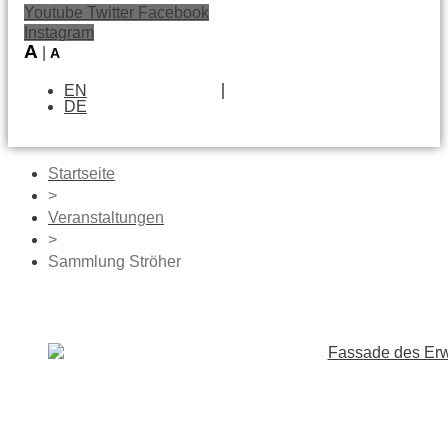
Youtube
Twitter
Facebook
Instagram
A
|
A
EN
DE
Startseite
>
Veranstaltungen
>
Sammlung Ströher