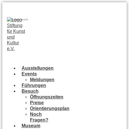
Zum
Inhalt
springen
Betrieben durch
Ausstellungen
Events
Meldungen
Führungen
Besuch
Öffnungszeiten
Preise
Orientierungsplan
Noch
Fragen?
Museum